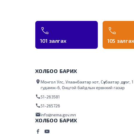
101 залгах
105 залга
ХОЛБОО БАРИХ
location_on
Монгол Улс, Улаанбаатар хот, Сүхбаатар дүүрэг, 
гудамж-6, Онцгой байдлын ерөнхий газар
call
51-263581
call
51-265726
mail
info@nema.gov.mn
ХОЛБОО БАРИХ