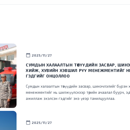
calendar_today
2025/11/27
СУМДЫН ХАЛААЛТЫН ТӨВҮҮДИЙН ЗАСВАР, ШИНЭ
ХИЙЖ, ХУВИЙН ХЭВШИЛ РҮҮ МЕНЕЖМЕНТИЙГ 
ГЭДГИЙГ ОНЦОЛЛОО
Сумдын халаалтын төвүүдийн засвар, шинэчлэлийг бүрэн 
менежментийг нь шилжүүлснээр төрийн ачаалал буурч, эд
ажиллаж эхэлсэн гэдгийг энэ үеэр танилцууллаа.
calendar_today
2025/11/27