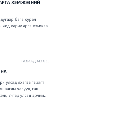
 АРГА ХЭМЖЭЭНИЙ
 дугаар бага хурал
ан үед хариу арга хэмжээ
.
ГАДААД МЭДЭЭ
ЙНА
ри улсад лхагва гарагт
н аагим халуун, ган
үсэж, Унгар улсад эрчим
ни улсууд түймрийн
зүгт шилжиж, Италийн
туудад улаан түвшний
албаныхан Маллакастер
лаж байна. Хэт