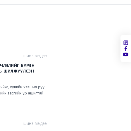
ШИНЭ МЭДЭЭ
ЧЛЭЛИЙГ БҮРЭН
НЬ ШИЛЖҮҮЛСЭН
хийж, хувийн хэвшил рүү
ийн засгийн үр ашигтай
ШИНЭ МЭДЭЭ