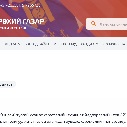
51-263581, 51-265726
all
ӨНХИЙ ГАЗАР
search
лагч агентлаг
МЕДИА
ИЛ ТОД БАЙДАЛ
СИСТЕМҮҮД
ХАНДИВ
GO MONGOLIA
одкаст
Онцгой" тусгай хувцас хэрэглэлийн туршилт үйлдвэрлэлийн төв-121 
лын байгууллагын алба хаагчдын хувцас, хэрэглэлийн чанар, аюулг