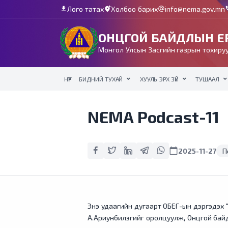
Лого татах
Холбоо барих
info@nema.gov.mn
download
add_location_alt
alternate_email
c
ОНЦГОЙ БАЙДЛЫН ЕР
Монгол Улсын Засгийн газрын тохируу
НҮҮР
БИДНИЙ ТУХАЙ
ХУУЛЬ ЭРХ ЗҮЙ
ТУШААЛ
NEMA Podcast-11
calendar_today
2025-11-27
П
Энэ удаагийн дугаарт ОБЕГ-ын дэргэдэх "
А.Ариунбилэгийг оролцуулж, Онцгой байд