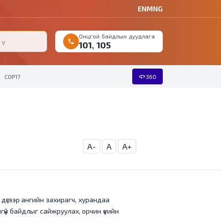
EN
MNG
Онцгой байдлын дуудлага
call
101
,
105
360
COP17
360
A-
A
A+
дүгээр ангийн захирагч, хурандаа
үй байдлыг сайжруулах, орчин үеийн