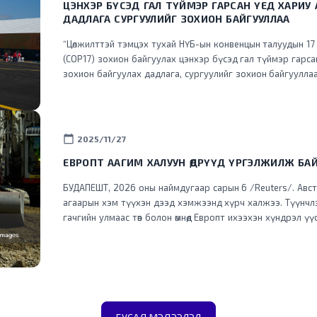
ЦЭНХЭР БҮСЭД ГАЛ ТҮЙМЭР ГАРСАН ҮЕД ХАРИУ
ДАДЛАГА СУРГУУЛИЙГ ЗОХИОН БАЙГУУЛЛАА
“Цөлжилттэй тэмцэх тухай НҮБ-ын конвенцын талуудын 17
(COP17) зохион байгуулах цэнхэр бүсэд гал түймэр гарс
зохион байгуулах дадлага, сургуулийг зохион байгууллаа
calendar_today
2025/11/27
ЕВРОПТ ААГИМ ХАЛУУН ӨДРҮҮД ҮРГЭЛЖИЛЖ БА
БУДАПЕШТ, 2026 оны наймдугаар сарын 6 /Reuters/. Авст
агаарын хэм түүхэн дээд хэмжээнд хүрч халжээ. Түүнчлэ
гачгийн улмаас төв болон өмнөд Европт ихээхэн хүндрэл ү
хүчний хэрэглээг хязгаарлажээ. Дэлхийд хамгийн эрчимтэй дулаарч буй Европ
тивд энэ зун түүхэнд үзэгдээгүйгээр халж, Франц, Испа
гамшигт өртөөд байна. Аагим халуун агаарын урсгал зүүн 
зарим нутагт Цельсийн +40 хэм хүрсэн тул томоохон хо
сэрэмжлүүлэг зарлажээ. Албани улсын онцгой байдлын 
мужийн өмнөд хэсэгт дэгдсэн ойн түймрийг унтраахаар ажил