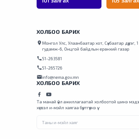
101 залгах
105 залга
ХОЛБОО БАРИХ
location_on
Монгол Улс, Улаанбаатар хот, Сүхбаатар дүүрэг, 
гудамж-6, Онцгой байдлын ерөнхий газар
call
51-263581
call
51-265726
mail
info@nema.gov.mn
ХОЛБОО БАРИХ
Та манай үйл ажиллагаатай холбоотой шинэ мэдэ
хүсвэл и-мэйл хаягаа бүртгүүлнэ үү.