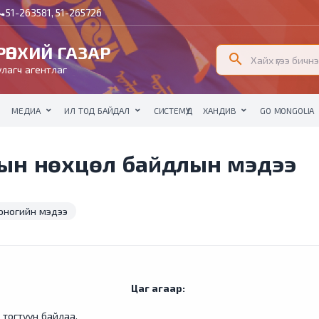
51-263581, 51-265726
all
ӨНХИЙ ГАЗАР
search
лагч агентлаг
МЕДИА
ИЛ ТОД БАЙДАЛ
СИСТЕМҮҮД
ХАНДИВ
GO MONGOLIA
слын нөхцөл байдлын мэдээ
оногийн мэдээ
Цаг агаар:
 тогтуун байлаа.