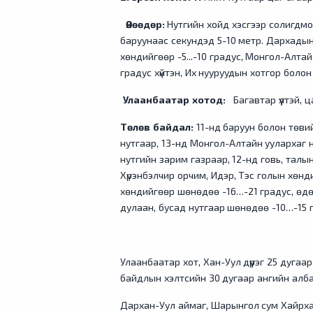
Өнөөдөр:
Нутгийн хойд хэсгээр солигдмол 
баруунаас секундэд 5-10 метр. Дархадын 
хөндийгөөр -5...-10 градус, Монгол-Алтай
градус хүйтэн, Их нууруудын хотгор болон 
Улаанбаатар хотод:
Багавтар үүлтэй, ца
Төлөв байдал:
11-нд баруун болон төви
нутгаар, 13-нд Монгол-Алтайн уулархаг н
нутгийн зарим газраар, 12-нд говь, талын
Хүрэнбэлчир орчим, Идэр, Тэс голын хөнд
хөндийгөөр шөнөдөө -16…-21 градус, өдөр
дулаан, бусад нутгаар шөнөдөө -10…-15 г
Улаанбаатар хот, Хан-Уул дүүрэг 25 дугаар
байдлын хэлтсийн 30 дугаар ангийн алб
Дархан-Уул аймаг, Шарынгол сум Хайрхан 