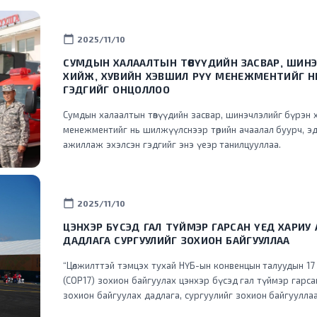
calendar_today
2025/11/10
СУМДЫН ХАЛААЛТЫН ТӨВҮҮДИЙН ЗАСВАР, ШИНЭ
ХИЙЖ, ХУВИЙН ХЭВШИЛ РҮҮ МЕНЕЖМЕНТИЙГ 
ГЭДГИЙГ ОНЦОЛЛОО
Сумдын халаалтын төвүүдийн засвар, шинэчлэлийг бүрэн 
менежментийг нь шилжүүлснээр төрийн ачаалал буурч, эд
ажиллаж эхэлсэн гэдгийг энэ үеэр танилцууллаа.
calendar_today
2025/11/10
ЦЭНХЭР БҮСЭД ГАЛ ТҮЙМЭР ГАРСАН ҮЕД ХАРИУ
ДАДЛАГА СУРГУУЛИЙГ ЗОХИОН БАЙГУУЛЛАА
“Цөлжилттэй тэмцэх тухай НҮБ-ын конвенцын талуудын 17
(COP17) зохион байгуулах цэнхэр бүсэд гал түймэр гарс
зохион байгуулах дадлага, сургуулийг зохион байгууллаа