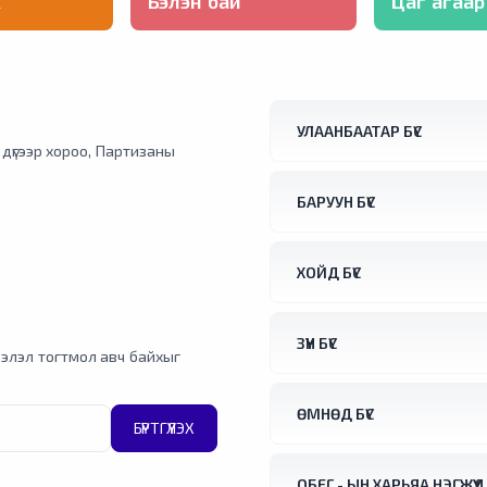
х
Бэлэн бай
Цаг агаар
УЛААНБААТАР БҮС
1 дүгээр хороо, Партизаны
БАРУУН БҮС
ХОЙД БҮС
ЗҮҮН БҮС
элэл тогтмол авч байхыг
ӨМНӨД БҮС
БҮРТГҮҮЛЭХ
ОБЕГ - ЫН ХАРЬЯА НЭГЖҮҮД