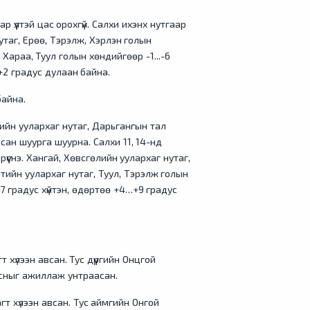
 үүлтэй цас орохгүй. Салхи ихэнх нутгаар
утаг, Ерөө, Тэрэлж, Хэрлэн голын
 Хараа, Туул голын хөндийгөөр -1...-6
.+2 градус дулаан байна.
байна.
ийн уулархаг нутаг, Дарьгангын тал
сан шуурга шуурна. Салхи 11, 14-нд
үүснэ. Хангай, Хөвсгөлийн уулархаг нутаг,
тийн уулархаг нутаг, Туул, Тэрэлж голын
7 градус хүйтэн, өдөртөө +4…+9 градус
 хүлээн авсан. Тус дүүргийн Онцгой
йсныг ажиллаж унтраасан.
т хүлээн авсан. Тус аймгийн Онгой