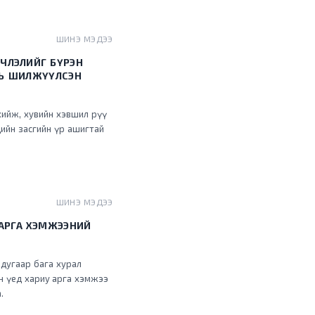
ШИНЭ МЭДЭЭ
ЧЛЭЛИЙГ БҮРЭН
НЬ ШИЛЖҮҮЛСЭН
хийж, хувийн хэвшил рүү
ийн засгийн үр ашигтай
ШИНЭ МЭДЭЭ
 АРГА ХЭМЖЭЭНИЙ
 дугаар бага хурал
ан үед хариу арга хэмжээ
.