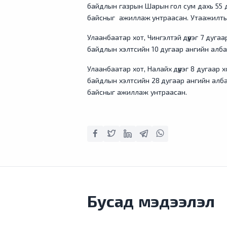
байдлын газрын Шарын гол сум дахь 55 
байсныг ажиллаж унтраасан. Утаажилтын 
Улаанбаатар хот, Чингэлтэй дүүрэг 7 дуга
байдлын хэлтсийн 10 дугаар ангийн алб
Улаанбаатар хот, Налайх дүүрэг 8 дугаар 
байдлын хэлтсийн 28 дугаар ангийн алб
байсныг ажиллаж унтраасан.
Бусад мэдээлэл