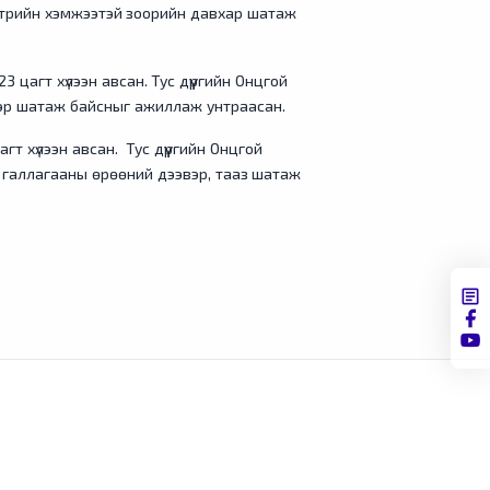
етрийн хэмжээтэй зоорийн давхар шатаж
 цагт хүлээн авсан. Тус дүүргийн Онцгой
вэр шатаж байсныг ажиллаж унтраасан.
гт хүлээн авсан. Тус дүүргийн Онцгой
 галлагааны өрөөний дээвэр, тааз шатаж