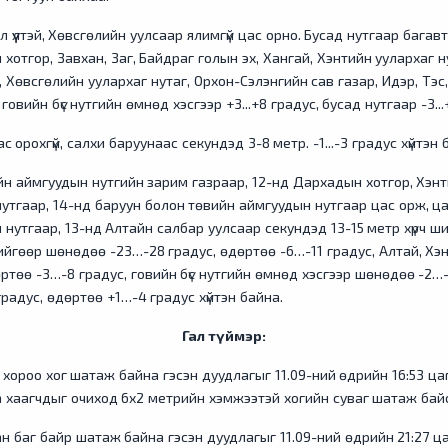
үүлтэй, Хөвсгөлийн уулсаар ялимгүй цас орно. Бусад нутгаар багавтар
хотгор, Завхан, Заг, Байдраг голын эх, Хангай, Хэнтийн уулархаг н
, Хөвсгөлийн уулархаг нутаг, Орхон-Сэлэнгийн сав газар, Идэр, Тэс,
говийн бүс нутгийн өмнөд хэсгээр +3...+8 градус, бусад нутгаар -3..
с орохгүй, салхи баруунаас секундэд 3-8 метр. -1...-3 градус хүйтэн 
йн аймгуудын нутгийн зарим газраар, 12-нд Дархадын хотгор, Хэнт
утгаар, 14-нд баруун болон төвийн аймгуудын нутгаар цас орж, ца
 нутгаар, 13-нд Алтайн салбар уулсаар секундэд 13-15 метр хүрч шир
ийгөөр шөнөдөө -23…-28 градус, өдөртөө -6…-11 градус, Алтай, Хэн
төө -3…-8 градус, говийн бүс нутгийн өмнөд хэсгээр шөнөдөө -2…-
радус, өдөртөө +1…-4 градус хүйтэн байна.
Гал түймэр:
 хороо хог шатаж байна гэсэн дуудлагыг 11.09-ний өдрийн 16:53 цагт
а хаагчдыг очиход 6х2 метрийн хэмжээтэй хогийн суваг шатаж ба
баг байр шатаж байна гэсэн дуудлагыг 11.09-ний өдрийн 21:27 цаг