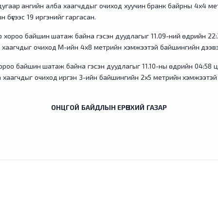
дугаар ангийн алба хаагчддыг очиход хуучин бранк байрны 4х4 м
бүсээс 19 иргэнийг гаргасан.
ар хороо байшин шатаж байна гэсэн дуудлагыг 11.09-ний өдрийн 22:23
а хаагчдыг очиход М-ийн 4х8 метрийн хэмжээтэй байшингийн дээ
хороо байшин шатаж байна гэсэн дуудлагыг 11.10-ны өдрийн 04:58 ца
а хаагчдыг очиход иргэн З-ийн байшингийн 2х5 метрийн хэмжээтэй
ОНЦГОЙ БАЙДЛЫН ЕРӨНХИЙ ГАЗАР