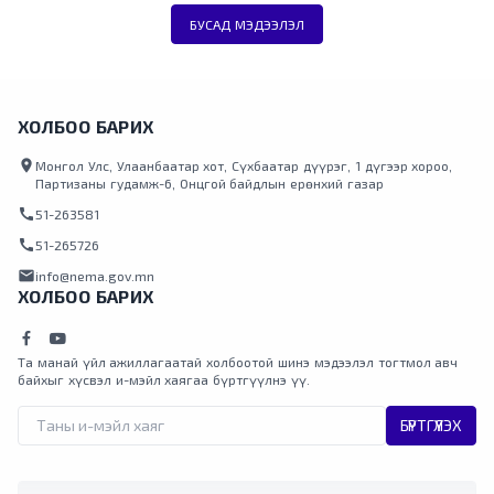
БУСАД МЭДЭЭЛЭЛ
ХОЛБОО БАРИХ
location_on
Монгол Улс, Улаанбаатар хот, Сүхбаатар дүүрэг, 1 дүгээр хороо,
Партизаны гудамж-6, Онцгой байдлын ерөнхий газар
call
51-263581
call
51-265726
mail
info@nema.gov.mn
ХОЛБОО БАРИХ
Та манай үйл ажиллагаатай холбоотой шинэ мэдээлэл тогтмол авч
байхыг хүсвэл и-мэйл хаягаа бүртгүүлнэ үү.
БҮРТГҮҮЛЭХ