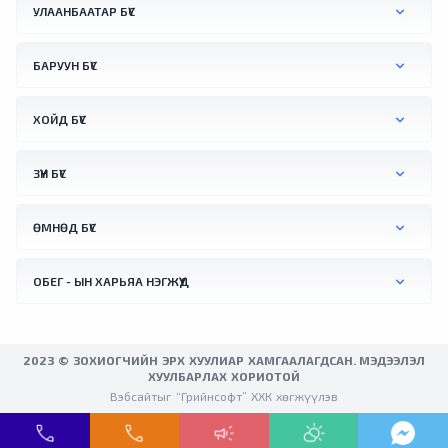
УЛААНБААТАР БҮС
БАРУУН БҮС
ХОЙД БҮС
ЗҮҮН БҮС
ӨМНӨД БҮС
ОБЕГ - ЫН ХАРЬЯА НЭГЖҮҮД
2023 © ЗОХИОГЧИЙН ЭРХ ХУУЛИАР ХАМГААЛАГДСАН. МЭДЭЭЛЭЛ
ХУУЛБАРЛАХ ХОРИОТОЙ
Вэбсайтыг “Грийнсофт” ХХК хөгжүүлэв