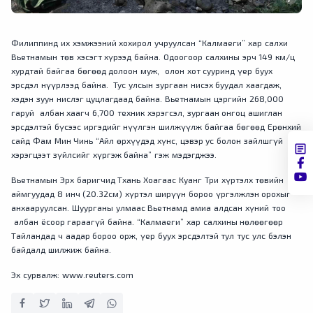
Филиппинд их хэмжээний хохирол учруулсан “Калмаеги” хар салхи
Вьетнамын төв хэсэгт хүрээд байна. Одоогоор салхины эрч 149 км/ц
хурдтай байгаа бөгөөд долоон муж, олон хот сууринд үер буух
эрсдэл нүүрлээд байна. Тус улсын зургаан нисэх буудал хаагдаж,
хэдэн зуун нислэг цуцлагдаад байна. Вьетнамын цэргийн 268,000
гаруй албан хаагч 6,700 техник хэрэгсэл, зургаан онгоц ашиглан
эрсдэлтэй бүсээс иргэдийг нүүлгэн шилжүүлж байгаа бөгөөд Ерөнхий
сайд Фам Мин Чинь “Айл өрхүүдэд хүнс, цэвэр ус болон зайлшгүй
хэрэгцээт зүйлсийг хүргэж байна” гэж мэдэгджээ.
Вьетнамын Эрх баригчид Тхань Хоагаас Куанг Три хүртэлх төвийн
аймгуудад 8 инч (20.32см) хүртэл ширүүн бороо үргэлжлэн орохыг
анхааруулсан. Шуурганы улмаас Вьетнамд амиа алдсан хүний тоо
албан ёсоор гараагүй байна. “Калмаеги” хар салхины нөлөөгөөр
Тайландад ч аадар бороо орж, үер буух эрсдэлтэй тул тус улс бэлэн
байдалд шилжиж байна.
Эх сурвалж: www.reuters.com