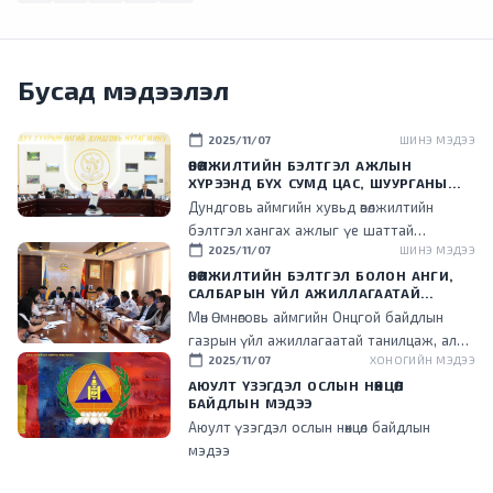
Бусад мэдээлэл
calendar_today
2025/11/07
ШИНЭ МЭДЭЭ
ӨВӨЛЖИЛТИЙН БЭЛТГЭЛ АЖЛЫН
ХҮРЭЭНД БҮХ СУМД ЦАС, ШУУРГАНЫ
ҮЕД ЗАМ НЭЭХ ЗОРИУЛАЛТЫН
Дундговь аймгийн хувьд өвөлжилтийн
ТЕХНИКТЭЙ БОЛСОН БАЙНА
бэлтгэл хангах ажлыг үе шаттай
calendar_today
2025/11/07
ШИНЭ МЭДЭЭ
хэрэгжүүлж, өвс, тэжээлийн аюулгүйн нөөц
бүрдүүлэх, улсын нөөцийн тэжээлийг татан
ӨВӨЛЖИЛТИЙН БЭЛТГЭЛ БОЛОН АНГИ,
САЛБАРЫН ҮЙЛ АЖИЛЛАГААТАЙ
авах, өвлийн улиралд ашиглах техник,
ТАНИЛЦЛАА
Мөн Өмнөговь аймгийн Онцгой байдлын
тоног төхөөрөмжийн бэлэн байдлыг хангахад
газрын үйл ажиллагаатай танилцаж, алба
анхаарч байна.
calendar_today
2025/11/07
ХОНОГИЙН МЭДЭЭ
хаагчидтай уулзан, гал түймэр унтраах,
аврах ажиллагаанд ашиглаж байгаа
АЮУЛТ ҮЗЭГДЭЛ ОСЛЫН НӨХЦӨЛ
БАЙДЛЫН МЭДЭЭ
техник, тоног төхөөрөмжийн бэлэн байдалта
Аюулт үзэгдэл ослын нөхцөл байдлын
танилцаж, мэдээлэл солилцлоо.
мэдээ