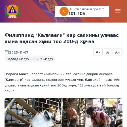
Онцгой байдлын дуудлага
menu
call
101
,
105
Филиппинд “Калмаеги” хар салхины улмаас
амиа алдсан хүний тоо 200-д хүрчээ
A-
A
A+
calendar_today
2025-11-07
Гадаад мэдээ
Шинэ мэдээ
Өнгөрөгч Баасан гарагт Филиппиний төв хэсгийг дайран өнгөрсөн
“Калмаеги” хар салхины нөлөөгөөр үүссэн үер, байгалийн гамшгийн
улмаас амиа алдсан хүний ​​тоо 200-д хүрч, 135 хүн сураггүй болоод
байна.