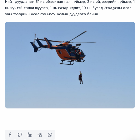
Нийт дуудлагын 51 нь объектын гал түймэр, 2 нь ой, хээрийн түймэр, 1
нь хүчтэй салхи шуурга, 1 нь газар хөдлөлт, 10 нь бусад /гол,усны осол,
зам тээврийн осол гэх мэт/ ослын дуудлага байна.