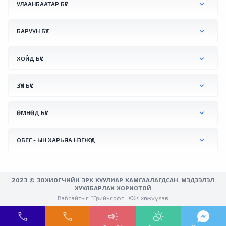
УЛААНБААТАР БҮС
залгаа хилийн орчимд орших Австрийн
Бад Дойч-Альтенбург хотод агаарын хэм
+41.2 °C хүрснийг тус улсын үндэсний цаг
БАРУУН БҮС
уурын алба бүртгэжээ. Түүнчлнэ мягмар
гарагт Вена хотын орчимд +41.0 °C хүрч
ХОЙД БҮС
халсан байна.
ЗҮҮН БҮС
ӨМНӨД БҮС
ОБЕГ - ЫН ХАРЬЯА НЭГЖҮҮД
2023 © ЗОХИОГЧИЙН ЭРХ ХУУЛИАР ХАМГААЛАГДСАН. МЭДЭЭЛЭЛ
ХУУЛБАРЛАХ ХОРИОТОЙ
Вэбсайтыг “Грийнсофт” ХХК хөгжүүлэв