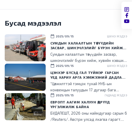
Бусад мэдээлэл
calendar_today
2025/09/15
ШИНЭ МЭДЭЭ
СУМДЫН ХАЛААЛТЫН ТӨВҮҮДИЙН
ЗАСВАР, ШИНЭЧЛЭЛИЙГ БҮРЭН ХИЙЖ,
ХУВИЙН ХЭВШИЛ РҮҮ МЕНЕЖМЕНТИЙГ
Сумдын халаалтын төвүүдийн засвар,
НЬ ШИЛЖҮҮЛСЭН ГЭДГИЙГ ОНЦОЛЛОО
шинэчлэлийг бүрэн хийж, хувийн хэвшил
calendar_today
2025/09/15
ШИНЭ МЭДЭЭ
рүү менежментийг нь шилжүүлснээр
төрийн ачаалал буурч, эдийн засгийн үр
ЦЭНХЭР БҮСЭД ГАЛ ТҮЙМЭР ГАРСАН
ҮЕД ХАРИУ АРГА ХЭМЖЭЭНИЙ ДАДЛАГА
ашигтай ажиллаж эхэлсэн гэдгийг энэ
СУРГУУЛИЙГ ЗОХИОН БАЙГУУЛЛАА
“Цөлжилттэй тэмцэх тухай НҮБ-ын
үеэр танилцууллаа.
конвенцын талуудын 17 дугаар бага
calendar_today
2025/09/15
ГАДААД МЭДЭЭ
хурал (COP17) зохион байгуулах цэнхэр
бүсэд гал түймэр гарсан үед хариу арга
ЕВРОПТ ААГИМ ХАЛУУН ӨДРҮҮД
ҮРГЭЛЖИЛЖ БАЙНА
хэмжээ зохион байгуулах дадлага,
БУДАПЕШТ, 2026 оны наймдугаар сарын 6
сургуулийг зохион байгууллаа.
/Reuters/. Австри улсад лхагва гарагт
агаарын хэм түүхэн дээд хэмжээнд хүрч
халжээ. Түүнчлэн аагим халуун, ган