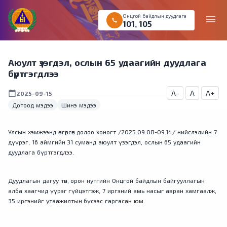
Онцгой байдлын дуудлага
menu
call
101
,
105
Аюулт үзэгдэл, ослын 65 удаагийн дуудлага
бүртгэгдлээ
A-
A
A+
calendar_today
2025-09-15
Дотоод мэдээ
Шинэ мэдээ
Улсын хэмжээнд өнгөрсөн долоо хоногт /2025.09.08-09.14/ нийслэлийн 7
дүүрэг, 16 аймгийн 31 суманд аюулт үзэгдэл, ослын 65 удаагийн
дуудлага бүртгэгдлээ.
Дуудлагын дагуу төв, орон нутгийн Онцгой байдлын байгууллагын
алба хаагчид үүрэг гүйцэтгэж, 7 иргэний амь насыг авран хамгаалж,
35 иргэнийг утаажилтын бүсээс гаргасан юм.