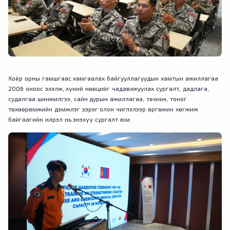
Хоёр орны гамшгаас хамгаалах байгууллагуудын хамтын ажиллагаа
2006 оноос эхэлж, хүний нөөцийг чадавхжуулах сургалт, дадлага,
судалгаа шинжилгээ, сайн дурын ажиллагаа, техник, тоног
төхөөрөмжийн дэмжлэг зэрэг олон чиглэлээр өргөжин хөгжиж
байгаагийн илрэл нь энэхүү сургалт юм.