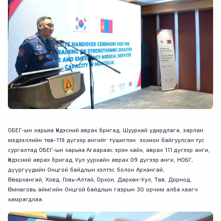
ОБЕГ-ын харьяа Үндэсний аврах бригад, Шуурхай удирдлага, зарлан
мэдээллийн төв-119 дүгээр ангийг түшиглэн зохион байгуулсан тус
сургалтад ОБЕГ-ын харьяа Агаараас эрэн хайх, аврах 111 дүгээр анги,
Үндэсний аврах бригад, Уул уурхайн аврах 09 дүгээр анги, НОБГ,
дүүргүүдийн Онцгой байдлын хэлтэс болон Архангай,
Өвөрхангай, Ховд, Говь-Алтай, Орхон, Дархан-Уул, Төв, Дорнод,
Өмнөговь аймгийн Онцгой байдлын газрын 30 орчим алба хаагч
хамрагдлаа.