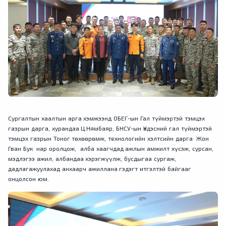
Сургалтын хаалтын арга хэмжээнд ОБЕГ-ын Гал түймэртэй тэмцэх
газрын дарга, хурандаа Ц.Нямбаяр, БНСУ-ын Үндэсний гал түймэртэй
тэмцэх газрын Тоног төхөөрөмж, технологийн хэлтсийн дарга Жон
Гван Бук нар оролцож, алба хаагчдад ажлын амжилт хүсэж, сурсан,
мэдлэгээ ажил, албандаа хэрэгжүүлж, бусдыгаа сургаж,
дадлагажуулахад анхаарч ажиллана гэдэгт итгэлтэй байгааг
онцолсон юм.