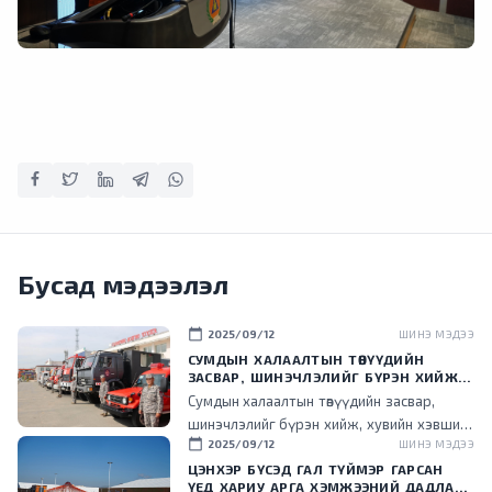
Бусад мэдээлэл
calendar_today
2025/09/12
ШИНЭ МЭДЭЭ
СУМДЫН ХАЛААЛТЫН ТӨВҮҮДИЙН
ЗАСВАР, ШИНЭЧЛЭЛИЙГ БҮРЭН ХИЙЖ,
ХУВИЙН ХЭВШИЛ РҮҮ МЕНЕЖМЕНТИЙГ
Сумдын халаалтын төвүүдийн засвар,
НЬ ШИЛЖҮҮЛСЭН ГЭДГИЙГ ОНЦОЛЛОО
шинэчлэлийг бүрэн хийж, хувийн хэвшил
calendar_today
2025/09/12
ШИНЭ МЭДЭЭ
рүү менежментийг нь шилжүүлснээр
төрийн ачаалал буурч, эдийн засгийн үр
ЦЭНХЭР БҮСЭД ГАЛ ТҮЙМЭР ГАРСАН
ҮЕД ХАРИУ АРГА ХЭМЖЭЭНИЙ ДАДЛАГА