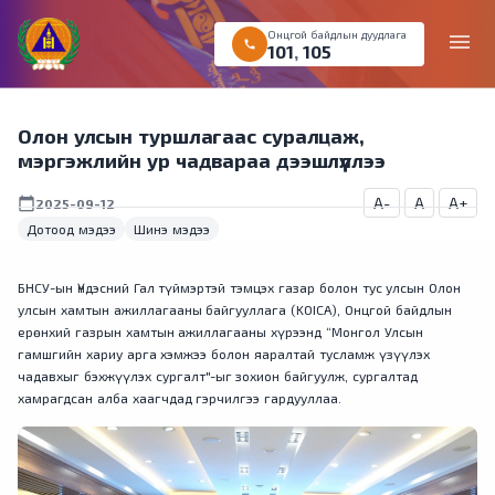
Онцгой байдлын дуудлага
menu
call
101
,
105
Олон улсын туршлагаас суралцаж,
мэргэжлийн ур чадвараа дээшлүүллээ
A-
A
A+
calendar_today
2025-09-12
Дотоод мэдээ
Шинэ мэдээ
БНСУ-ын Үндэсний Гал түймэртэй тэмцэх газар болон тус улсын Олон
улсын хамтын ажиллагааны байгууллага (KOICA), Онцгой байдлын
ерөнхий газрын хамтын ажиллагааны хүрээнд “Монгол Улсын
гамшгийн хариу арга хэмжээ болон яаралтай тусламж үзүүлэх
чадавхыг бэхжүүлэх сургалт"-ыг зохион байгуулж, сургалтад
хамрагдсан алба хаагчдад гэрчилгээ гардууллаа.