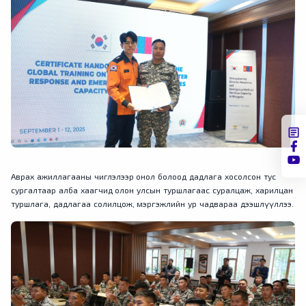
Аврах ажиллагааны чиглэлээр онол болоод дадлага хосолсон тус
сургалтаар алба хаагчид олон улсын туршлагаас суралцаж, харилцан
туршлага, дадлагаа солилцож, мэргэжлийн ур чадвараа дээшлүүллээ.