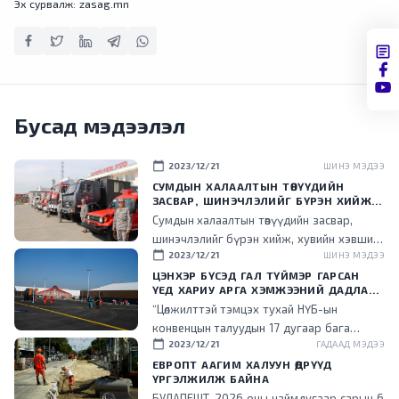
Эх сурвалж: zasag.mn
Бусад мэдээлэл
calendar_today
2023/12/21
ШИНЭ МЭДЭЭ
СУМДЫН ХАЛААЛТЫН ТӨВҮҮДИЙН
ЗАСВАР, ШИНЭЧЛЭЛИЙГ БҮРЭН ХИЙЖ,
ХУВИЙН ХЭВШИЛ РҮҮ МЕНЕЖМЕНТИЙГ
Сумдын халаалтын төвүүдийн засвар,
НЬ ШИЛЖҮҮЛСЭН ГЭДГИЙГ ОНЦОЛЛОО
шинэчлэлийг бүрэн хийж, хувийн хэвшил
calendar_today
2023/12/21
ШИНЭ МЭДЭЭ
рүү менежментийг нь шилжүүлснээр
төрийн ачаалал буурч, эдийн засгийн үр
ЦЭНХЭР БҮСЭД ГАЛ ТҮЙМЭР ГАРСАН
ҮЕД ХАРИУ АРГА ХЭМЖЭЭНИЙ ДАДЛАГА
ашигтай ажиллаж эхэлсэн гэдгийг энэ
СУРГУУЛИЙГ ЗОХИОН БАЙГУУЛЛАА
“Цөлжилттэй тэмцэх тухай НҮБ-ын
үеэр танилцууллаа.
конвенцын талуудын 17 дугаар бага
calendar_today
2023/12/21
ГАДААД МЭДЭЭ
хурал (COP17) зохион байгуулах цэнхэр
бүсэд гал түймэр гарсан үед хариу арга
ЕВРОПТ ААГИМ ХАЛУУН ӨДРҮҮД
ҮРГЭЛЖИЛЖ БАЙНА
хэмжээ зохион байгуулах дадлага,
БУДАПЕШТ, 2026 оны наймдугаар сарын 6