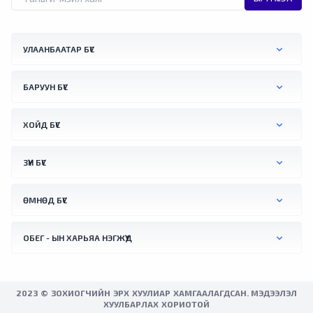
ирсэн жуулчид энэ шийдвэрийг "бүгчим
халуунаас түр боловч зугтах боломж"
хэмээн талархан хүлээн авчээ. Словактай
УЛААНБААТАР БҮС
залгаа хилийн орчимд орших Австрийн
Бад Дойч-Альтенбург хотод агаарын хэм
+41.2 °C хүрснийг тус улсын үндэсний цаг
БАРУУН БҮС
уурын алба бүртгэжээ. Түүнчлнэ мягмар
гарагт Вена хотын орчимд +41.0 °C хүрч
ХОЙД БҮС
халсан байна.
ЗҮҮН БҮС
ӨМНӨД БҮС
ОБЕГ - ЫН ХАРЬЯА НЭГЖҮҮД
2023 © ЗОХИОГЧИЙН ЭРХ ХУУЛИАР ХАМГААЛАГДСАН. МЭДЭЭЛЭЛ
ХУУЛБАРЛАХ ХОРИОТОЙ