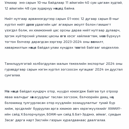
Улмаар энэ сарын 10-ны байдлаар 11 аймгийн 40 сум цагаан зудтай,
12 аймгийн 48 сум зудархуу нөхцөлд байна.
Нийт нутгаар арваннэгдүгээр сарын 01-нээс 12 дугаар сарын 8-ныг
хүртэл нийт дөрвөн удаагийн цаг агаарын аюулт болон гамшигт
үзэгдэл болж, их хэмжээний цас орсны дараа нийт нутгаар дулаарч,
эргэж хүйтэрсний улмаас цасны өнгөн хэсэг хайлмагтаж, мөсөн бүрхүүл
тогтон бэлчээр дарагдсан зэргээр 2023-2024 оны өвөлжилт,
хаваржилтын нөхцөл байдал улам хүндрэх төлөвтэй байгааг мэдээллээ.
Танилцуулгатай холбогдуулан малын тэжээлийн экспортыг 2024 оны
гуравдугаар сарын нэгэн хүртэл зогсоосон хугацааг 2024 он дуустал
сунгалаа.
Мөн нөхцөл байдал хүндэрч отор, нүүдэл нэмэгдэж байгаа тул отроор
яваа малчдыг хөөх асуудлыг таслан зогсоож, бэлчээрийн даац, нөөц
боломжид тулгуурласан отор нүүдлийн зохицуулалтыг тухай бүр
хийж, эрсдэлийг бууруулах арга хэмжээ авч хэрэгжүүлэхийг ХХААХҮ-
ийн сайд Х.Болорчулуун, БОАЖ-ын сайд Б.Бат-Эрдэнэ, аймаг, сумдын
Засаг дарга нарт Засгийн газрын хуралдаанаас даалгалаа.