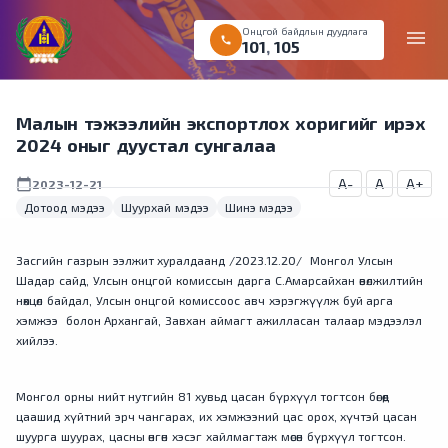
Онцгой байдлын дуудлага
menu
call
101
,
105
Малын тэжээлийн экспортлох хоригийг ирэх
2024 оныг дуустал сунгалаа
A-
A
A+
calendar_today
2023-12-21
Дотоод мэдээ
Шуурхай мэдээ
Шинэ мэдээ
Засгийн газрын ээлжит хуралдаанд /2023.12.20/ Монгол Улсын
Шадар сайд, Улсын онцгой комиссын дарга С.Амарсайхан өвөлжилтийн
нөхцөл байдал, Улсын онцгой комиссоос авч хэрэгжүүлж буй арга
хэмжээ болон Архангай, Завхан аймагт ажилласан талаар мэдээлэл
хийлээ.
Монгол орны нийт нутгийн 81 хувьд цасан бүрхүүл тогтсон бөгөөд
цаашид хүйтний эрч чангарах, их хэмжээний цас орох, хүчтэй цасан
шуурга шуурах, цасны өнгөн хэсэг хайлмагтаж мөсөн бүрхүүл тогтсон.