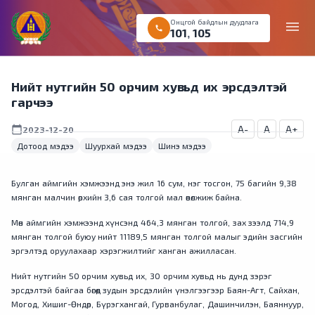
Онцгой байдлын дуудлага
menu
call
101
,
105
Нийт нутгийн 50 орчим хувьд их эрсдэлтэй
гарчээ
A-
A
A+
calendar_today
2023-12-20
Дотоод мэдээ
Шуурхай мэдээ
Шинэ мэдээ
Булган аймгийн хэмжээнд энэ жил 16 сум, нэг тосгон, 75 багийн 9,38
мянган малчин өрхийн 3,6 сая толгой мал өвөлжиж байна.
Мөн аймгийн хэмжээнд хүнсэнд 464,3 мянган толгой, зах зээлд 714,9
мянган толгой буюу нийт 11189,5 мянган толгой малыг эдийн засгийн
эргэлтэд оруулахаар хэрэгжилтийг ханган ажилласан.
Нийт нутгийн 50 орчим хувьд их, 30 орчим хувьд нь дунд зэрэг
эрсдэлтэй байгаа бөгөөд зудын эрсдэлийн үнэлгээгээр Баян-Агт, Сайхан,
Могод, Хишиг-Өндөр, Бүрэгхангай, Гурванбулаг, Дашинчилэн, Баяннуур,