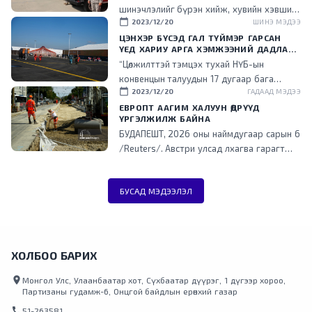
НЬ ШИЛЖҮҮЛСЭН ГЭДГИЙГ ОНЦОЛЛОО
шинэчлэлийг бүрэн хийж, хувийн хэвшил
calendar_today
2023/12/20
ШИНЭ МЭДЭЭ
рүү менежментийг нь шилжүүлснээр
төрийн ачаалал буурч, эдийн засгийн үр
ЦЭНХЭР БҮСЭД ГАЛ ТҮЙМЭР ГАРСАН
ҮЕД ХАРИУ АРГА ХЭМЖЭЭНИЙ ДАДЛАГА
ашигтай ажиллаж эхэлсэн гэдгийг энэ
СУРГУУЛИЙГ ЗОХИОН БАЙГУУЛЛАА
“Цөлжилттэй тэмцэх тухай НҮБ-ын
үеэр танилцууллаа.
конвенцын талуудын 17 дугаар бага
calendar_today
2023/12/20
ГАДААД МЭДЭЭ
хурал (COP17) зохион байгуулах цэнхэр
бүсэд гал түймэр гарсан үед хариу арга
ЕВРОПТ ААГИМ ХАЛУУН ӨДРҮҮД
ҮРГЭЛЖИЛЖ БАЙНА
хэмжээ зохион байгуулах дадлага,
БУДАПЕШТ, 2026 оны наймдугаар сарын 6
сургуулийг зохион байгууллаа.
/Reuters/. Австри улсад лхагва гарагт
агаарын хэм түүхэн дээд хэмжээнд хүрч
халжээ. Түүнчлэн аагим халуун, ган
БУСАД МЭДЭЭЛЭЛ
гачгийн улмаас төв болон өмнөд Европт
ихээхэн хүндрэл үүсэж, Унгар улсад
эрчим хүчний хэрэглээг хязгаарлажээ.
Дэлхийд хамгийн эрчимтэй дулаарч буй
Европ тивд энэ зун түүхэнд
ХОЛБОО БАРИХ
үзэгдээгүйгээр халж, Франц, Испани
location_on
улсууд түймрийн гамшигт өртөөд байна.
Монгол Улс, Улаанбаатар хот, Сүхбаатар дүүрэг, 1 дүгээр хороо,
Партизаны гудамж-6, Онцгой байдлын ерөнхий газар
Аагим халуун агаарын урсгал зүүн зүгт
шилжиж, Италийн зарим нутагт Цельсийн
call
51-263581