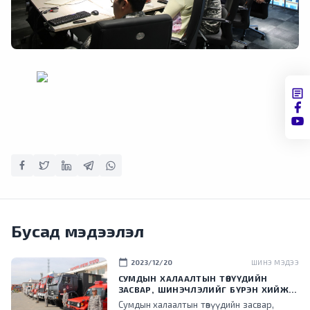
Бусад мэдээлэл
calendar_today
2023/12/20
ШИНЭ МЭДЭЭ
СУМДЫН ХАЛААЛТЫН ТӨВҮҮДИЙН
ЗАСВАР, ШИНЭЧЛЭЛИЙГ БҮРЭН ХИЙЖ,
ХУВИЙН ХЭВШИЛ РҮҮ МЕНЕЖМЕНТИЙГ
Сумдын халаалтын төвүүдийн засвар,