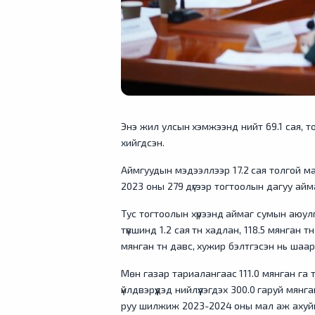
Энэ жил улсын хэмжээнд нийт 69.1 сая, 
хийгдсэн.
Аймгуудын мэдээллээр 17.2 сая толгой ма
2023 оны 279 дүгээр тогтоолын дагуу аймаг,
Тус тогтоолын хүрээнд аймаг сумын аюулг
түвшинд 1.2 сая тн хадлан, 118.5 мянган т
мянган тн давс, хужир бэлтгэсэн нь шаар
Мөн газар тариалангаас 111.0 мянган га
үйлдвэрүүдэд нийлүүлэгдэх 300.0 гаруй мя
руу шилжиж 2023-2024 оны мал аж ахуйн 