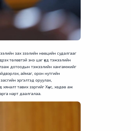
эжээлийн зах зээлийн нөөцийн судалгааг
рэх төлөвтэй энэ цаг үед тэжээлийн
ргалзаж дотоодын тэжээлийн хангамжийг
ийдвэрлэх, аймаг, орон нутгийн
 засгийн эргэлтэд оруулах,
д хяналт тавих зэргийг Хүнс, хөдөө аж
дарга нарт даалгалаа.