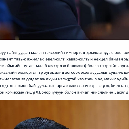
аруун аймгуудын малын тэжээлийн импортод дэмжлэг үзүүлэх, өвс т
 хяналт тавьж ажиллах, өвөлжилт, хаваржилтын нөхцөл байдал хүнд
зарим аймгийн нутагт мал бэлчээрлэх боломжгүй болсон зэргийг ха
эжээлийн экспортыг түр хугацаанд зогсоох эсэх асуудлыг судалж ш
 ажиллагаа явуулдаг аж ахуйн нэгжүүдтэй хамтран мал, махыг эдийн
нэгдсэн зохион байгуулалтын арга хэмжээ авч хэрэгжүүлэх, биелэлтэ
гой комиссын гишүүн Х.Болорчулуун болон аймаг, нийслэлийн Засаг 