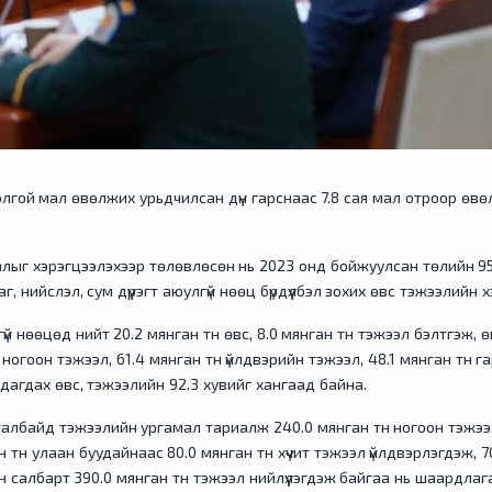
толгой мал өвөлжих урьдчилсан дүн гарснаас 7.8 сая мал отроор өв
лыг хэрэгцээлэхээр төлөвлөсөн нь 2023 онд бойжуулсан төлийн 95.5
 нийслэл, сум дүүрэгт аюулгүй нөөц бүрдүүлбэл зохих өвс тэжээлийн хэ
үй нөөцөд нийт 20.2 мянган тн өвс, 8.0 мянган тн тэжээл бэлтгэж, 
н ногоон тэжээл, 61.4 мянган тн үйлдвэрийн тэжээл, 48.1 мянган тн га
дагдах өвс, тэжээлийн 92.3 хувийг хангаад байна.
 талбайд тэжээлийн ургамал тариалж 240.0 мянган тн ногоон тэжэ
нган тн улаан буудайнаас 80.0 мянган тн хүчит тэжээл үйлдвэрлэгдэж,
салбарт 390.0 мянган тн тэжээл нийлүүлэгдэж байгаа нь шаардлага