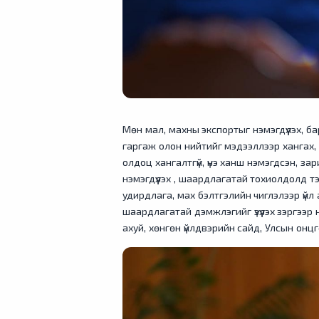
Мөн мал, махны экспортыг нэмэгдүүлэх, б
гаргаж олон нийтийг мэдээллээр хангах,
олдоц хангалтгүй, үнэ ханш нэмэгдсэн, 
нэмэгдүүлэх , шаардлагатай тохиолдолд т
удирдлага, мах бэлтгэлийн чиглэлээр үйл
шаардлагатай дэмжлэгийг үзүүлэх зэргээр 
ахуй, хөнгөн үйлдвэрийн сайд, Улсын онц