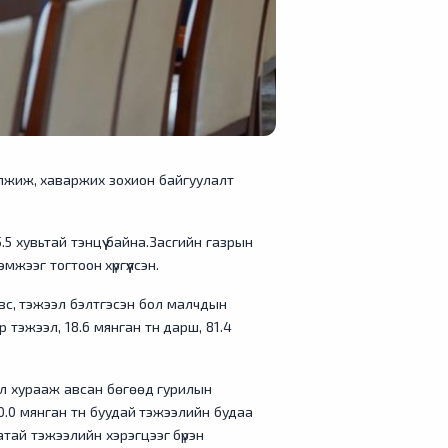
өлжиж, хаваржих зохион байгуулалт
 хувьтай тэнцүү байна.Засгийн газрын
мжээг тогтоон хүргүүлсэн.
өвс, тэжээл бэлтгэсэн бол малчдын
р тэжээл, 18.6 мянган тн дарш, 81.4
эл хурааж авсан бөгөөд гурилын
 70.0 мянган тн буудай тэжээлийн будаа
тай тэжээлийн хэрэгцээг бүрэн