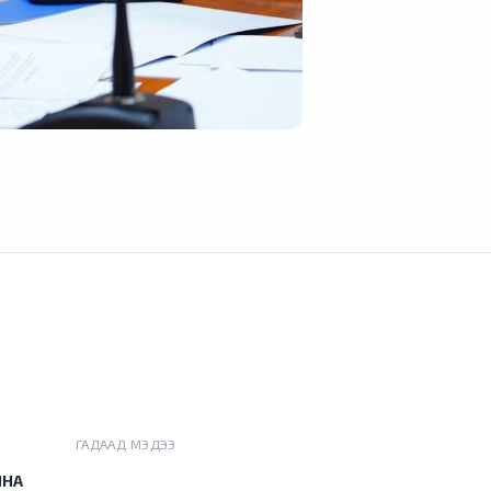
ГАДААД МЭДЭЭ
ЙНА