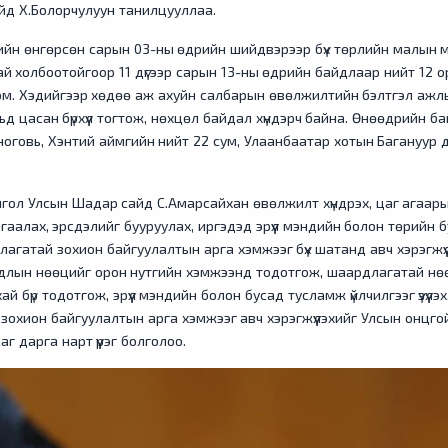
йд Х.Болорчулуун танилцууллаа.
лийн өнгөрсөн сарын 03-ны өдрийн шийдвэрээр бүх төрлийн малын 
й холбоотойгоор 11 дүгээр сарын 13-ны өдрийн байдлаар нийт 12 о
юм. Хэдийгээр хөдөө аж ахуйн салбарын өвөлжилтийн бэлтгэл ажлы
д цасан бүрхүүл тогтож, нөхцөл байдал хүндэрч байна. Өнөөдрийн ба
ноговь, Хэнтий аймгийн нийт 22 сум, Улаанбаатар хотын Багануур дү
ол Улсын Шадар сайд С.Амарсайхан өвөлжилт хүндрэх, цаг агаарын
амгаалах, эрсдэлийг бууруулах, иргэдэд эрүүл мэндийн болон төрийн б
гатай зохион байгуулалтын арга хэмжээг бүх шатанд авч хэрэгжүүлэх
йдлын нөөцийг орон нутгийн хэмжээнд тодотгож, шаардлагатай нөөц
й бүр тодотгож, эрүүл мэндийн болон бусад тусламж үйлчилгээг үзүүл
 зохион байгуулалтын арга хэмжээг авч хэрэгжүүлэхийг Улсын онцгой
г дарга нарт үүрэг болголоо.