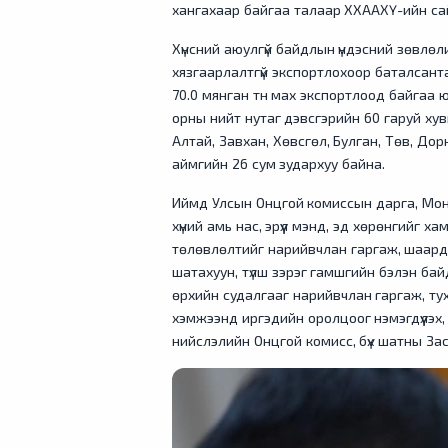
хангахаар байгаа талаар ХХААХҮ-ийн са
Хүнсний аюулгүй байдлын үндэсний зөвлө
хязгаарлалтгүй экспортлохоор баталсанта
70.0 мянган тн мах экспортлоод байгаа 
орны нийт нутаг дэвсгэрийн 60 гаруй хувь
Алтай, Завхан, Хөвсгөл, Булган, Төв, Дор
аймгийн 26 сум зудархуу байна.
Иймд Улсын Онцгой комиссын дарга, Монг
хүний амь нас, эрүүл мэнд, эд хөрөнгийг х
төлөвлөлтийг нарийвчлан гаргаж, шаардла
шатахуун, түлш зэрэг гамшгийн бэлэн ба
өрхийн судалгааг нарийвчлан гаргаж, туха
хэмжээнд иргэдийн оролцоог нэмэгдүүлэх,
нийслэлийн Онцгой комисс, бүх шатны Заса