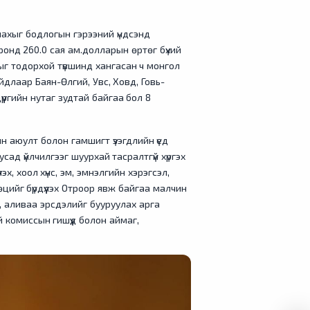
махыг бодлогын гэрээний үндсэнд
ронд 260.0 сая ам.долларын өртөг бүхий
г тодорхой түвшинд хангасан ч монгол
йдлаар Баян-Өлгий, Увс, Ховд, Говь-
үргийн нутаг зудтай байгаа бол 8
 аюулт болон гамшигт үзэгдлийн үед
усад үйлчилгээг шуурхай тасралтгүй хүргэх
, хоол хүнс, эм, эмнэлгийн хэрэгсэл,
ийг бүрдүүлэх Отроор явж байгаа малчин
эх, аливаа эрсдэлийг бууруулах арга
 комиссын гишүүд болон аймаг,