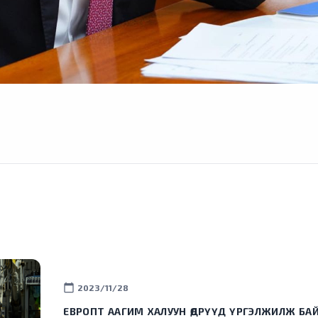
calendar_today
2023/11/28
ЕВРОПТ ААГИМ ХАЛУУН ӨДРҮҮД ҮРГЭЛЖИЛЖ БА