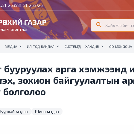
51-263581, 51-265726
all
ӨНХИЙ ГАЗАР
search
лагч агентлаг
МЕДИА
ИЛ ТОД БАЙДАЛ
СИСТЕМҮҮД
ХАНДИВ
GO MONGOLIA
г бууруулах арга хэмжээнд 
үлэх, зохион байгуулалтын а
эг болголоо
уурхай мэдээ
Шинэ мэдээ