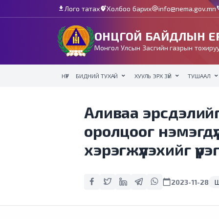
Лого татах
Холбоо барих
info@nema.gov.mn
download
add_location_alt
alternate_email
c
ОНЦГОЙ БАЙДЛЫН ЕР
Монгол Улсын Засгийн газрын тохируу
НҮҮР
БИДНИЙ ТУХАЙ
ХУУЛЬ ЭРХ ЗҮЙ
ТУШААЛ
Аливаа эрсдэлий
оролцоог нэмэгдү
хэрэгжүүлэхийг үүр
calendar_today
2023-11-28
Ш