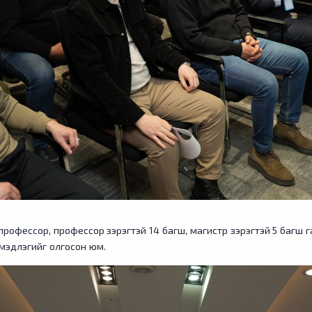
д профессор, профессор зэрэгтэй 14 багш, магистр зэрэгтэй 5 багш 
 мэдлэгийг олгосон юм.