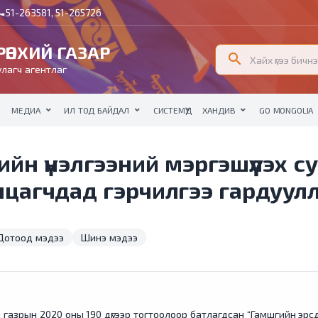
51-263581, 51-265726
all
ӨНХИЙ ГАЗАР
search
лагч агентлаг
МЕДИА
ИЛ ТОД БАЙДАЛ
СИСТЕМҮҮД
ХАНДИВ
GO MONGOLIA
йн үнэлгээний мэргэшүүлэх с
лцагчдад гэрчилгээ гардуул
Дотоод мэдээ
Шинэ мэдээ
 газрын 2020 оны 190 дүгээр тогтоолоор батлагдсан “Гамшгийн эрс