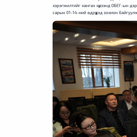
хэрэгжилтийг хангах хүрээнд ОБЕГ-ын дэрг
сарын 01-14-ний өдрүүдэд зохион байгуу