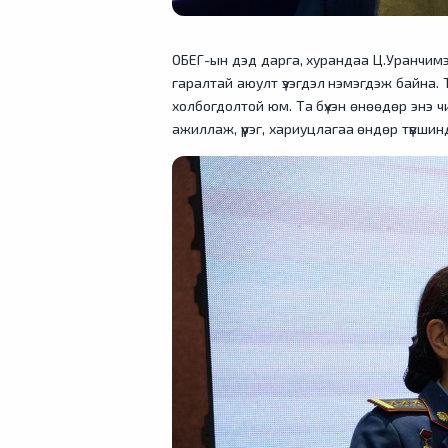
ОБЕГ-ын дэд дарга, хурандаа Ц.Уранчимэг
гаралтай аюулт үзэгдэл нэмэгдэж байна. Т
холбогдолтой юм. Та бүхэн өнөөдөр энэ 
ажиллаж, үүрэг, хариуцлагаа өндөр түвшинд