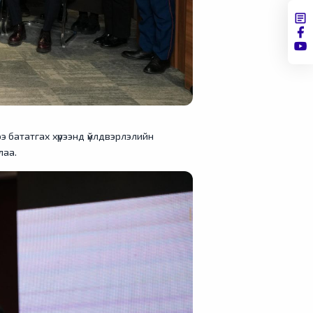
 бататгах хүрээнд үйлдвэрлэлийн
лаа.