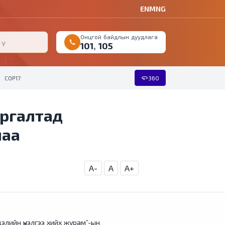
EN
MNG
Онцгой байдлын дуудлага
call
101
,
105
360
COP17
360
ургалтад
лаа
A-
A
A+
дэлийн үнэлгээ хийх журам”-ын