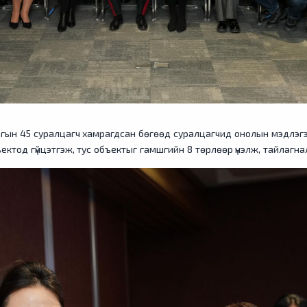
агын 45 суралцагч хамрагдсан бөгөөд суралцагчид онолын мэдлэгээ
ктод гүйцэтгэж, тус объектыг гамшгийн 8 төрлөөр үнэлж, тайлагна