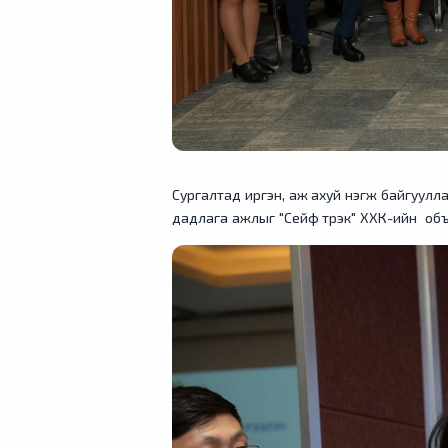
Сургалтад иргэн, аж ахуй нэгж байгуулл
дадлага ажлыг "Сейф трэк" ХХК-ийн объе