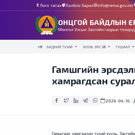
Лого татах
Холбоо барих
info@nema.gov.mn
download
add_location_alt
alternate_email
c
ОНЦГОЙ БАЙДЛЫН ЕР
Монгол Улсын Засгийн газрын тохируу
НҮҮР
БИДНИЙ ТУХАЙ
ХУУЛЬ ЭРХ ЗҮЙ
ТУШААЛ
Гамшгийн эрсдэли
хамрагдсан сура
calendar_today
2026-04-16
Гамшгаас хамгаалах тухай хууль, Засгийн