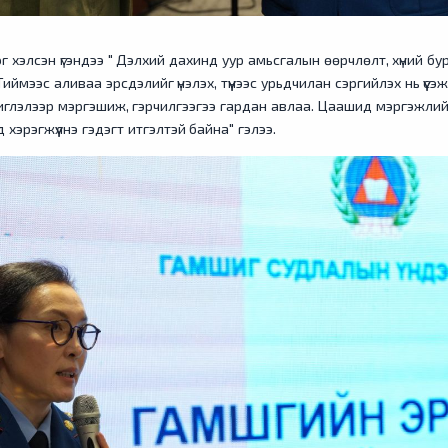
 хэлсэн үгэндээ " Дэлхий дахинд уур амьсгалын өөрчлөлт, хүний б
иймээс аливаа эрсдэлийг үнэлэх, түүнээс урьдчилан сэргийлэх нь үүсэ
чиглэлээр мэргэшиж, гэрчилгээгээ гардан авлаа. Цаашид мэргэжлий
 хэрэгжүүлнэ гэдэгт итгэлтэй байна" гэлээ.