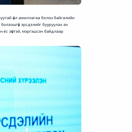
уруутай үйл ажиллагаа болон байгалийн
ж болзошгүй эрсдэлийг бууруулах ач
н ёс зүйтэй, мэргэшсэн байдлаар