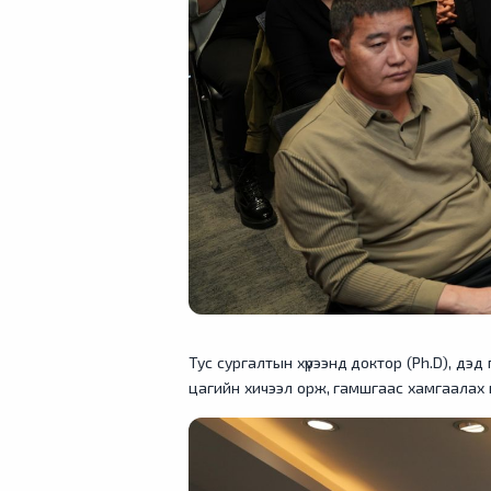
Тус сургалтын хүрээнд доктор (Ph.D), дэ
цагийн хичээл орж, гамшгаас хамгаалах