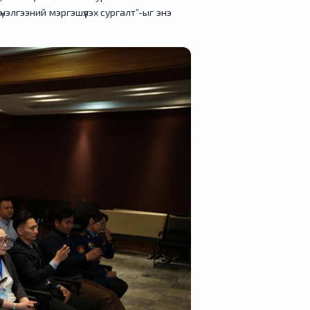
элгээний мэргэшүүлэх cургалт”-ыг энэ