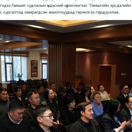
эдэх Гамшиг судлалын үндэсний хүрээлэнгээс “Гамшгийн эрсдэлийн үн
лж, сургалтад хамрагдсан ажилтнуудад гэрчилгээ гардууллаа.