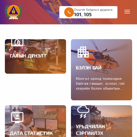
Онцгой байдлын дуудлага
menu
call
101
,
105
ГАЛЫН ДҮГНЭЛТ
Галын аюулгүй байдлын
БЭЛЭН БАЙ
дүгнэлт авах хүсэлтийг
цахимаар өгөх боломжтой
Монгол оронд тохиолдож
байгаа гамшиг, ослоос /ой
хээрийн болон обьектын
түймэр, зуд, үер, шуурга,
газар хөдлөлт/ урьдчилан
сэргийлэх нэгдсэн
зөвлөмжийг хүргэж байна.
УРЬДЧИЛАН
ДАТА СТАТИСТИК
СЭРГИЙЛЭХ