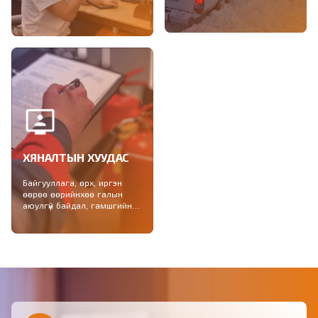
Тохиолдсон гамшигт үзэгдэл,
2021-2025 онд зохион
учирсан хохирол, өссөн
байгуулагдах Гамшгаас
дүнгээр, үндсэн үзүүлэлтээр,
хамгаалах иж бүрэн болон...
улсын дүн, сараар...
ХЯНАЛТЫН ХУУДАС
Байгууллага, өрх, иргэн
өөрөө өөрийнхөө галын
аюулгүй байдал, гамшгийн
бэлэн байдлыг шалгах
хяналтын хуудас