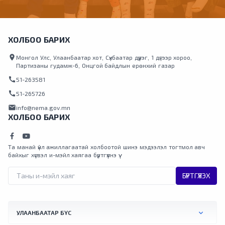
ХОЛБОО БАРИХ
location_on
Монгол Улс, Улаанбаатар хот, Сүхбаатар дүүрэг, 1 дүгээр хороо,
Партизаны гудамж-6, Онцгой байдлын ерөнхий газар
call
51-263581
call
51-265726
mail
info@nema.gov.mn
ХОЛБОО БАРИХ
Та манай үйл ажиллагаатай холбоотой шинэ мэдээлэл тогтмол авч
байхыг хүсвэл и-мэйл хаягаа бүртгүүлнэ үү.
БҮРТГҮҮЛЭХ
УЛААНБААТАР БҮС