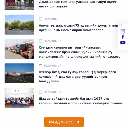
Долфин хар салхины улмаас сая гаруй хүнийг
нүүлгэн шилжүүлжээ
calendar_today
2026/08/10
Аюулт үзэгдэл, ослын 75 удаагийн дуудлагаар 17
иргэний амь насыг авран хамгааллаа
calendar_today
2026/08/07
Сумдын халаалтын төвүүдийн засвар,
шинэчлэлийг бүрэн хийж, хувийн хэвшил рүү
менежментийг нь шилжүүлсэн гэдгийг онцоллоо
calendar_today
2026/08/07
Цэнхэр бүсэд гал түймэр гарсан үед хариу арга
хэмжээний дадлага сургуулийг зохион
байгууллаа
calendar_today
2026/08/07
Шадар сайдын төсвийн багцын 2027 оны
төсвийн төслийн олон нийтийн хэлэлцүүлэг боллоо
БУСАД МЭДЭЭЛЭЛ