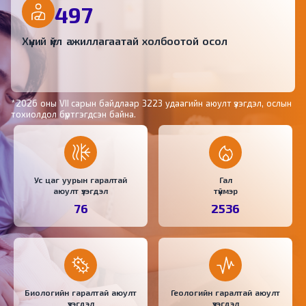
497
Хүний үйл ажиллагаатай холбоотой осол
*2026 оны VII сарын байдлаар 3223 удаагийн аюулт үзэгдэл, ослын
тохиолдол бүртгэгдсэн байна.
Ус цаг уурын гаралтай
Гал
аюулт үзэгдэл
түймэр
76
2536
Биологийн гаралтай аюулт
Геологийн гаралтай аюулт
үзэгдэл
үзэгдэл