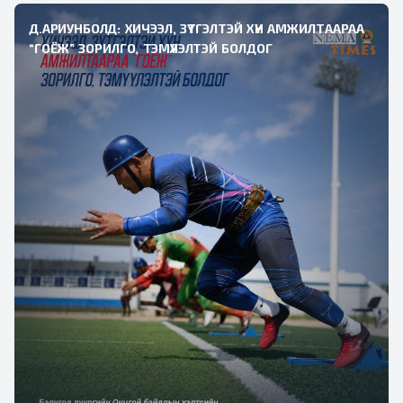
Д.АРИУНБОЛД: ХИЧЭЭЛ, ЗҮТГЭЛТЭЙ ХҮН АМЖИЛТААРАА
“ГОЁЖ” ЗОРИЛГО, ТЭМҮҮЛЭЛТЭЙ БОЛДОГ