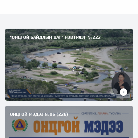
“ОНЦГОЙ БАЙДЛЫН ЦАГ” НЭВТРҮҮЛЭГ №222
ОНЦГОЙ МЭДЭЭ №06 (228)