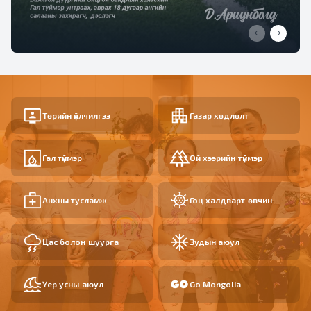
Төрийн үйлчилгээ
Газар хөдлөлт
Гал түймэр
Ой хээрийн түймэр
Анхны тусламж
Гоц халдварт өвчин
Цас болон шуурга
Зудын аюул
Үер усны аюул
Go Mongolia