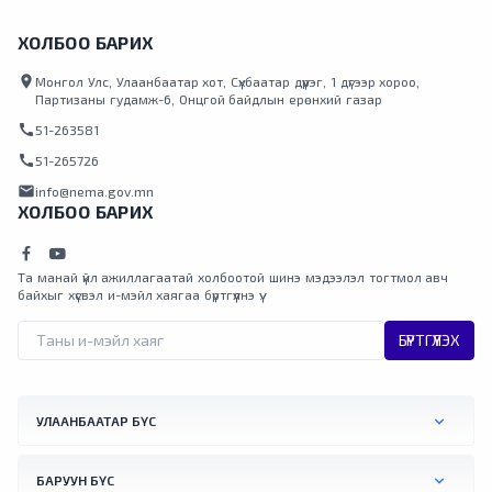
ХОЛБОО БАРИХ
location_on
Монгол Улс, Улаанбаатар хот, Сүхбаатар дүүрэг, 1 дүгээр хороо,
Партизаны гудамж-6, Онцгой байдлын ерөнхий газар
call
51-263581
call
51-265726
mail
info@nema.gov.mn
ХОЛБОО БАРИХ
Та манай үйл ажиллагаатай холбоотой шинэ мэдээлэл тогтмол авч
байхыг хүсвэл и-мэйл хаягаа бүртгүүлнэ үү.
БҮРТГҮҮЛЭХ
УЛААНБААТАР БҮС
БАРУУН БҮС