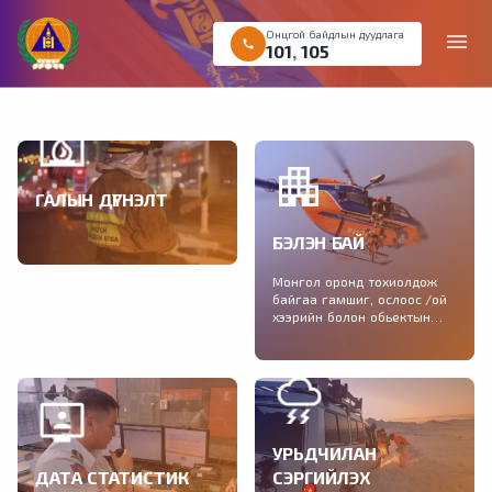
Онцгой байдлын дуудлага
menu
call
101
,
105
ГАЛЫН ДҮГНЭЛТ
Галын аюулгүй байдлын
БЭЛЭН БАЙ
дүгнэлт авах хүсэлтийг
цахимаар өгөх боломжтой
Монгол оронд тохиолдож
байгаа гамшиг, ослоос /ой
хээрийн болон обьектын
түймэр, зуд, үер, шуурга,
газар хөдлөлт/ урьдчилан
сэргийлэх нэгдсэн
зөвлөмжийг хүргэж байна.
УРЬДЧИЛАН
ДАТА СТАТИСТИК
СЭРГИЙЛЭХ