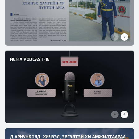
NEMA PODCAST-18
Д.АРИУНБОЛД: ХИЧЭЭЛ, ЗҮТГЭЛТЭЙ ХҮН АМЖИЛТААРАА