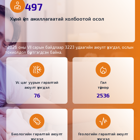
497
Хүний үйл ажиллагаатай холбоотой осол
*2026 оны VII сарын байдлаар 3223 удаагийн аюулт үзэгдэл, ослын
тохиолдол бүртгэгдсэн байна.
Ус цаг уурын гаралтай
Гал
аюулт үзэгдэл
түймэр
76
2536
Биологийн гаралтай аюулт
Геологийн гаралтай аюулт
үзэгдэл
үзэгдэл