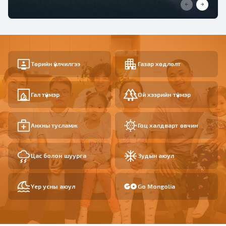
Төрийн үйлчилгээ
Газар хөдлөлт
Гал түймэр
Ой хээрийн түймэр
Анхны тусламж
Гоц халдварт өвчин
Цас болон шуурга
Зудын аюул
Үер усны аюул
Go Mongolia