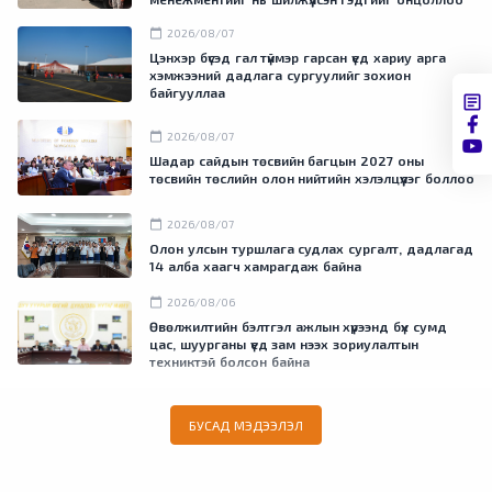
calendar_today
2026/08/07
Цэнхэр бүсэд гал түймэр гарсан үед хариу арга
хэмжээний дадлага сургуулийг зохион
байгууллаа
calendar_today
2026/08/07
Шадар сайдын төсвийн багцын 2027 оны
төсвийн төслийн олон нийтийн хэлэлцүүлэг боллоо
calendar_today
2026/08/07
Олон улсын туршлага судлах сургалт, дадлагад
14 алба хаагч хамрагдаж байна
calendar_today
2026/08/06
Өвөлжилтийн бэлтгэл ажлын хүрээнд бүх сумд
цас, шуурганы үед зам нээх зориулалтын
техниктэй болсон байна
БУСАД МЭДЭЭЛЭЛ