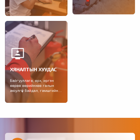
Тохиолдсон гамшигт үзэгдэл,
2021-2025 онд зохион
учирсан хохирол, өссөн
байгуулагдах Гамшгаас
дүнгээр, үндсэн үзүүлэлтээр,
хамгаалах иж бүрэн болон...
улсын дүн, сараар...
ХЯНАЛТЫН ХУУДАС
Байгууллага, өрх, иргэн
өөрөө өөрийнхөө галын
аюулгүй байдал, гамшгийн
бэлэн байдлыг шалгах
хяналтын хуудас