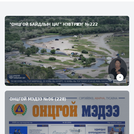
“ОНЦГОЙ БАЙДЛЫН ЦАГ” НЭВТРҮҮЛЭГ №222
ОНЦГОЙ МЭДЭЭ №06 (228)